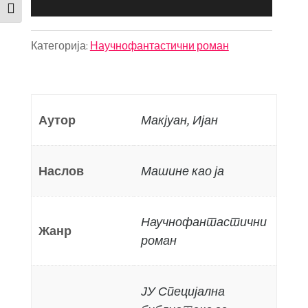
Toggle Font size
Категорија:
Научнофантастични роман
Аутор
Макјуан, Ијан
Наслов
Машине као ја
Научнофантастични
Жанр
роман
ЈУ Специјална