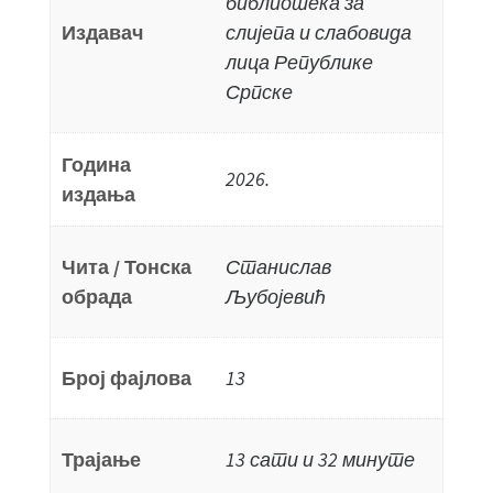
библиотека за
Издавач
слијепа и слабовида
лица Републике
Српске
Година
2026.
издања
Чита / Тонска
Станислав
обрада
Љубојевић
Број фајлова
13
Трајање
13 сати и 32 минуте