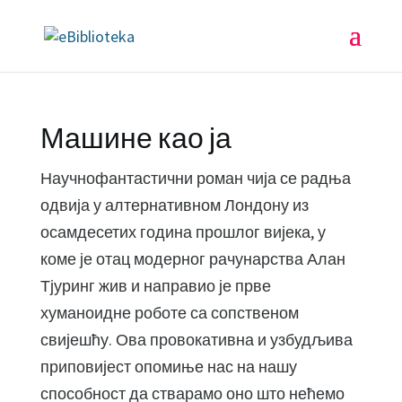
Машине као ја
Научнофантастични роман чија се радња
одвија у алтернативном Лондону из
осамдесетих година прошлог вијека, у
коме је отац модерног рачунарства Алан
Тјуринг жив и направио је прве
хуманоидне роботе са сопственом
свијешћу. Ова провокативна и узбудљива
приповијест опомиње нас на нашу
способност да стварамо оно што нећемо