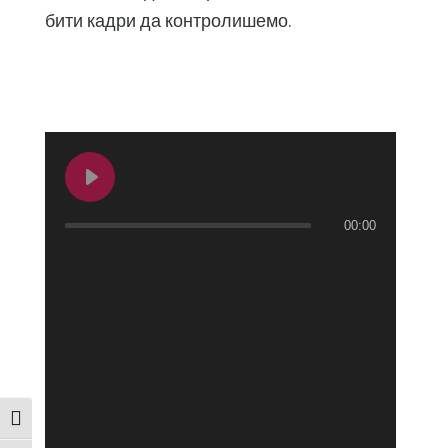
бити кадри да контролишемо.
00:00
Toggle High Contrast